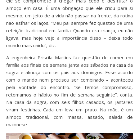
ele se compromete a chegar mais cedo e desfrutar o
almoço em casa. É uma obrigação que ele criou para si
mesmo, um jeito de a vida não passar na frente, da rotina
não esfriar os laços. “Meu pai sempre fez questão de uma
refeição tradicional em família. Quando era criança, eu não
ligava, mas hoje vejo a importância disso – deixa todo
mundo mais unido”, diz.
A engenheira Priscila Martins faz questão de comer em
família aos finais de semana. Janta aos sábados na casa da
sogra e almoça com os pais aos domingos. Esse acordo
com o marido nem precisou ser combinado – aconteceu
pela vontade do encontro. “Se temos compromisso,
retomamos o hábito no fim de semana seguinte”, conta.
Na casa da sogra, com seis filhos casados, os jantares
viram festinhas. Cada um leva um prato. Na mãe, é um
almoço tradicional, com massa, assado, salada de
maionese.