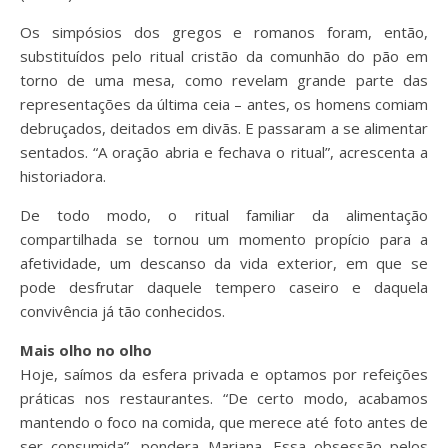
Os simpósios dos gregos e romanos foram, então,
substituídos pelo ritual cristão da comunhão do pão em
torno de uma mesa, como revelam grande parte das
representações da última ceia – antes, os homens comiam
debruçados, deitados em divãs. E passaram a se alimentar
sentados. “A oração abria e fechava o ritual”, acrescenta a
historiadora.
De todo modo, o ritual familiar da alimentação
compartilhada se tornou um momento propício para a
afetividade, um descanso da vida exterior, em que se
pode desfrutar daquele tempero caseiro e daquela
convivência já tão conhecidos.
Mais olho no olho
Hoje, saímos da esfera privada e optamos por refeições
práticas nos restaurantes. “De certo modo, acabamos
mantendo o foco na comida, que merece até foto antes de
ser consumida”, pondera Mariana. Essa obsessão pelos