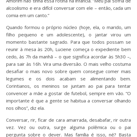
Amorim não tinha essa rotina na infância. “Meu pai sofria de
alcoolismo e era difícil conversar com ele – então, cada um
comia em um canto.”
Quando formou o próprio núcleo (hoje, ela, o marido, um
filho pequeno e um adolescente), o jantar virou um
momento bastante sagrado. Para que todos possam se
reunir à mesa às 20h, Luciene começa o expediente bem
cedo, às 7h da manhã – o que significa acordar às 5h30 –,
para sair às 16h. Vira uma diversão. O mais velho costuma
desafiar o mais novo sobre quem consegue comer mais
legumes e os dois acabam se alimentando bem.
Corintianos, os meninos se juntam ao pai para tentar
convencer a mãe a gostar de futebol, sempre em vão. “O
importante é que a gente se habitua a conversar olhando
nos olhos”, diz ela.
Conversar, rir, ficar de cara amarrada, desabafar, rir outra
vez. Vez ou outra, surge alguma polêmica ou o pai
pergunta sobre o dever. Mas família é isso, né? Basta