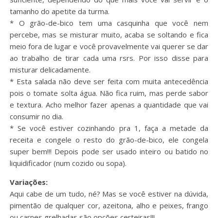
tamanho do apetite da turma.
* O grão-de-bico tem uma casquinha que você nem
percebe, mas se misturar muito, acaba se soltando e fica
meio fora de lugar e você provavelmente vai querer se dar
ao trabalho de tirar cada uma rsrs. Por isso disse para
misturar delicadamente.
* Esta salada não deve ser feita com muita antecedência
pois o tomate solta água. Não fica ruim, mas perde sabor
e textura. Acho melhor fazer apenas a quantidade que vai
consumir no dia.
* Se você estiver cozinhando pra 1, faça a metade da
receita e congele o resto do grão-de-bico, ele congela
super bem!!! Depois pode ser usado inteiro ou batido no
liquidificador (num cozido ou sopa).
Variações:
Aqui cabe de um tudo, né? Mas se você estiver na dúvida,
pimentão de qualquer cor, azeitona, alho e peixes, frango
ou carnes grelhadas são opções certeiras!!!