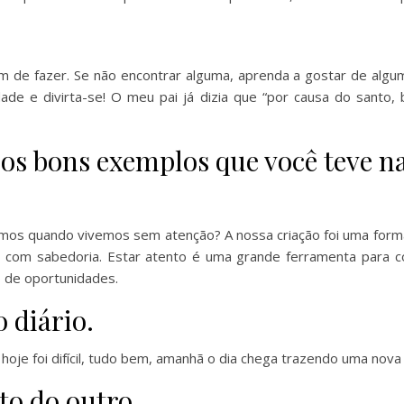
m de fazer. Se não encontrar alguma, aprenda a gostar de alg
de e divirta-se! O meu pai já dizia que “por causa do santo, b
 os bons exemplos que você teve na
mos quando vivemos sem atenção? A nossa criação foi uma form
 com sabedoria. Estar atento é uma grande ferramenta para co
 de oportunidades.
 diário.
oje foi difícil, tudo bem, amanhã o dia chega trazendo uma nova
to do outro.