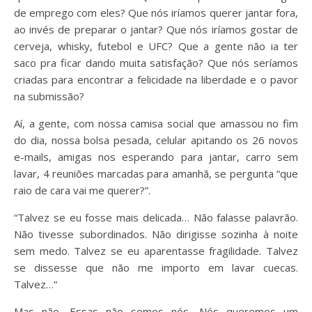
de emprego com eles? Que nós iríamos querer jantar fora,
ao invés de preparar o jantar? Que nós iríamos gostar de
cerveja, whisky, futebol e UFC? Que a gente não ia ter
saco pra ficar dando muita satisfação? Que nós seríamos
criadas para encontrar a felicidade na liberdade e o pavor
na submissão?
Aí, a gente, com nossa camisa social que amassou no fim
do dia, nossa bolsa pesada, celular apitando os 26 novos
e-mails, amigas nos esperando para jantar, carro sem
lavar, 4 reuniões marcadas para amanhã, se pergunta “que
raio de cara vai me querer?”.
“Talvez se eu fosse mais delicada… Não falasse palavrão.
Não tivesse subordinados. Não dirigisse sozinha à noite
sem medo. Talvez se eu aparentasse fragilidade. Talvez
se dissesse que não me importo em lavar cuecas.
Talvez…”
Mas não. Essas não somos nós. Nós queremos um