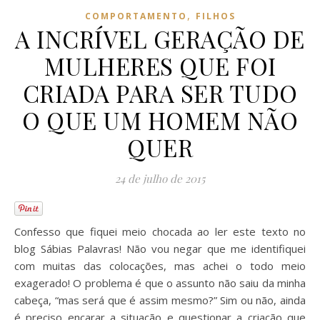
,
COMPORTAMENTO
FILHOS
A INCRÍVEL GERAÇÃO DE
MULHERES QUE FOI
CRIADA PARA SER TUDO
O QUE UM HOMEM NÃO
QUER
24 de julho de 2015
Confesso que fiquei meio chocada ao ler este texto no
blog Sábias Palavras! Não vou negar que me identifiquei
com muitas das colocações, mas achei o todo meio
exagerado! O problema é que o assunto não saiu da minha
cabeça, “mas será que é assim mesmo?” Sim ou não, ainda
é preciso encarar a situação e questionar a criação que