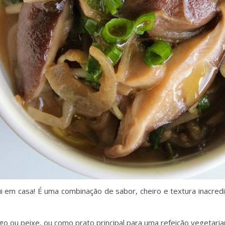
 em casa! É uma combinação de sabor, cheiro e textura inacredi
 ou peixe, ou como prato principal para uma refeição vegetarian