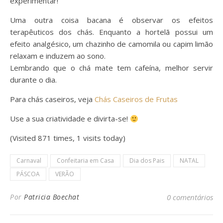
experimentar!
Uma outra coisa bacana é observar os efeitos
terapêuticos dos chás. Enquanto a hortelã possui um
efeito analgésico, um chazinho de camomila ou capim limão
relaxam e induzem ao sono.
Lembrando que o chá mate tem cafeína, melhor servir
durante o dia.
Para chás caseiros, veja
Chás Caseiros de Frutas
Use a sua criatividade e divirta-se!
(Visited 871 times, 1 visits today)
Carnaval
Confeitaria em Casa
Dia dos Pais
NATAL
PÁSCOA
VERÃO
Por
Patricia Boechat
0 comentários